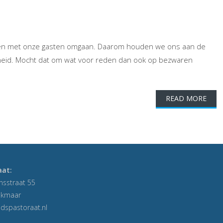
ar en met onze gasten omgaan. Daarom houden we ons aan de
eid. Mocht dat om wat voor reden dan ook op bezwaren
READ MORE
aat:
nsstraat 55
lkmaar
dspastoraat.nl