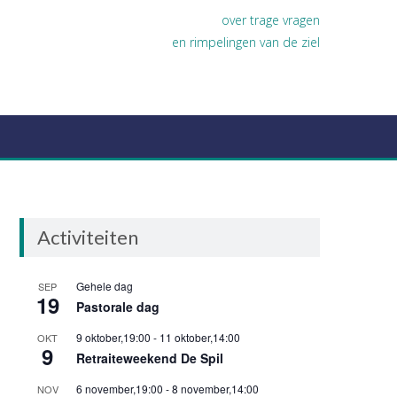
over trage vragen
en rimpelingen van de ziel
Activiteiten
Gehele dag
SEP
19
Pastorale dag
9 oktober,19:00
-
11 oktober,14:00
OKT
9
Retraiteweekend De Spil
6 november,19:00
-
8 november,14:00
NOV