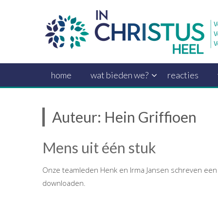
Ga
naar
de
inhoud
home
wat bieden we?
reacties
Auteur:
Hein Griffioen
Mens uit één stuk
Onze teamleden Henk en Irma Jansen schreven een art
downloaden.