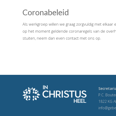
Coronabeleid
Als werkgroep willen we graag zorgvuldig met elka
op het moment geldende coronaregels van de overh
stuiten, neem dan even contact met ons op.
Secretari
P.C. Boute
1822 KG A
info@gebe