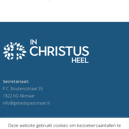
Secretariaat:
P.C. Boutensstraat 55
1822 KG Alkmaar
info@gebedspastoraat.nl
Deze website gebruikt cookies om bezoekersaantallen te