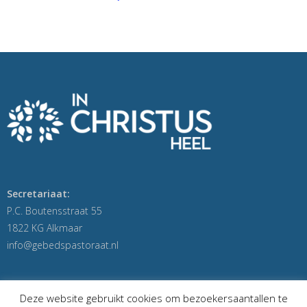
Secretariaat:
P.C. Boutensstraat 55
1822 KG Alkmaar
info@gebedspastoraat.nl
Deze website gebruikt cookies om bezoekersaantallen te